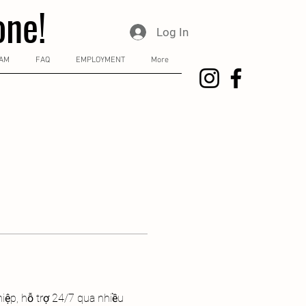
one!
Log In
RAM
FAQ
EMPLOYMENT
More
ệp, hỗ trợ 24/7 qua nhiều 