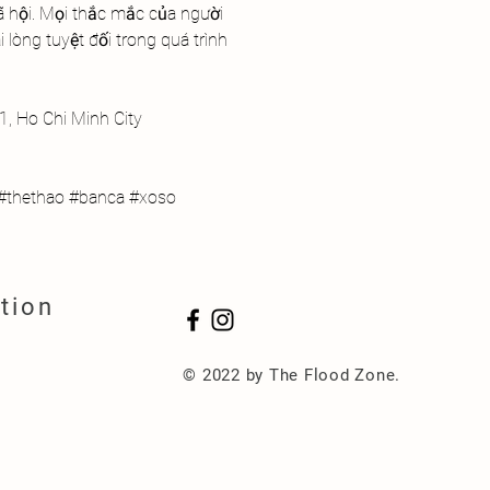
ã hội. Mọi thắc mắc của người 
lòng tuyệt đối trong quá trình 
1, Ho Chi Minh City
 #thethao #banca #xoso
tion
© 2022 by The Flood Zone.