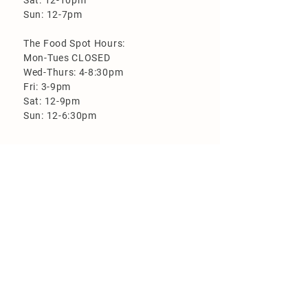
Sat: 12-10pm
Sun: 12-7pm
The Food Spot Hours:
Mon-Tues CLOSED
Wed-Thurs: 4-8:30pm
Fri: 3-9pm
Sat: 12-9pm
Sun: 12-6:30pm
More Information
Loyalty Program
Employment
FAQ