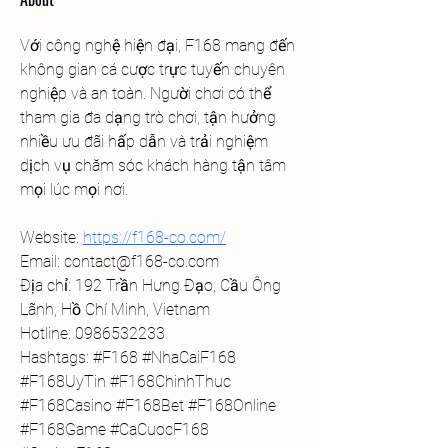
Với công nghệ hiện đại, F168 mang đến 
không gian cá cược trực tuyến chuyên 
nghiệp và an toàn. Người chơi có thể 
tham gia đa dạng trò chơi, tận hưởng 
nhiều ưu đãi hấp dẫn và trải nghiệm 
dịch vụ chăm sóc khách hàng tận tâm 
mọi lúc mọi nơi.
Website: 
https://f168-co.com/
Email: contact@f168-co.com 
Địa chỉ: 192 Trần Hưng Đạo, Cầu Ông 
Lãnh, Hồ Chí Minh, Vietnam
Hotline: 0986532233
Hashtags: #F168 #NhaCaiF168 
#F168UyTin #F168ChinhThuc 
#F168Casino #F168Bet #F168Online 
#F168Game #CaCuocF168 