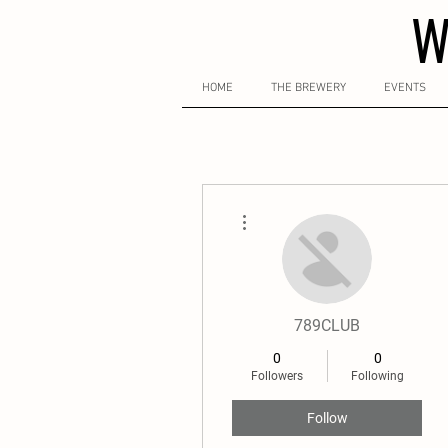
W
HOME
THE BREWERY
EVENTS
More actions
789CLUB
0
0
Followers
Following
Follow