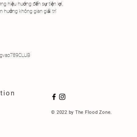
ng hiệu hướng đến sự tiện lợi, 
 hưởng không gian giải trí 
ngvao789CLUB 
tion
© 2022 by The Flood Zone.