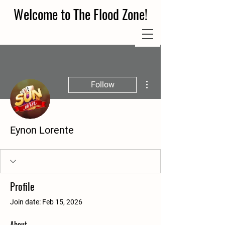
Welcome to The Flood Zone!
More actions
Follow
Eynon Lorente
Profile
Join date: Feb 15, 2026
About