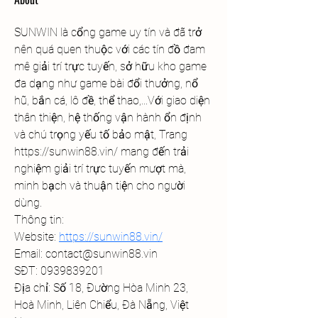
SUNWIN là cổng game uy tín và đã trở 
nên quá quen thuộc với các tín đồ đam 
mê giải trí trực tuyến, sở hữu kho game 
đa dạng như game bài đổi thưởng, nổ 
hũ, bắn cá, lô đề, thể thao,...Với giao diện 
thân thiện, hệ thống vận hành ổn định 
và chú trọng yếu tố bảo mật, Trang 
https://sunwin88.vin/ mang đến trải 
nghiệm giải trí trực tuyến mượt mà, 
minh bạch và thuận tiện cho người 
dùng.
Thông tin:
Website: 
https://sunwin88.vin/
Email: contact@sunwin88.vin
SĐT: 0939839201
Địa chỉ: Số 18, Đường Hòa Minh 23, 
Hoà Minh, Liên Chiểu, Đà Nẵng, Việt 