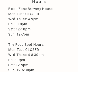
Hours
Flood Zone Brewery Hours:
Mon-Tues CLOSED
Wed-Thurs: 4-9pm
Fri: 3-10pm
Sat: 12-10pm
Sun: 12-7pm
The Food Spot Hours:
Mon-Tues CLOSED
Wed-Thurs: 4-8:30pm
Fri: 3-9pm
Sat: 12-9pm
Sun: 12-6:30pm
More Information