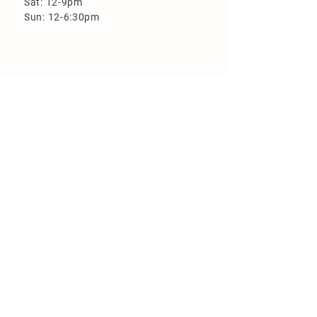
Sat: 12-9pm
Sun: 12-6:30pm
More Information
Loyalty Program
Employment
FAQ
Flood Zone Brewery is closed on the
following holidays:
New Year's Day
Easter
Memorial Day
Independence Day
(closing early)