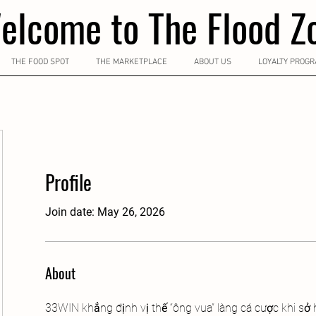
elcome to The Flood Z
THE FOOD SPOT
THE MARKETPLACE
ABOUT US
LOYALTY PROG
Profile
Join date: May 26, 2026
About
33WIN khẳng định vị thế “ông vua” làng cá cược khi sở hữ