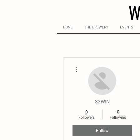
W
HOME
THE BREWERY
EVENTS
More actions
33WIN
0
0
Followers
Following
Follow