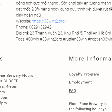
động tích cực mỗi tháng . Sân chơi gây ấn tượng mạnh v
đạt mốc 2,0% hằng ngày cùng quy trình xét duyệt rút tiề
giây ngắn ngủi.
Website: 
https://33wint2.org/
Phone: 0829132942
Địa chỉ: 23 Thạnh Xuân 23, Khu Phố 5, Thới An, Hồ Chí
Tags: #33win #33wint2org #ruttien33win #naptien33w
s
More Informa
Loyalty Program
one Brewery Hours:
es CLOSED
Employment
rs: 4-9pm
FAQ
0pm
-10pm
-7pm
Flood Zone Brewery is cl
the following holidays: