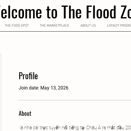
elcome to The Flood Z
THE FOOD SPOT
THE MARKETPLACE
ABOUT US
LOYALTY PROG
Profile
Join date: May 13, 2026
About
 là nhà cái trực tuyến nổi tiếng tại Châu Á ra mắt đầu 202