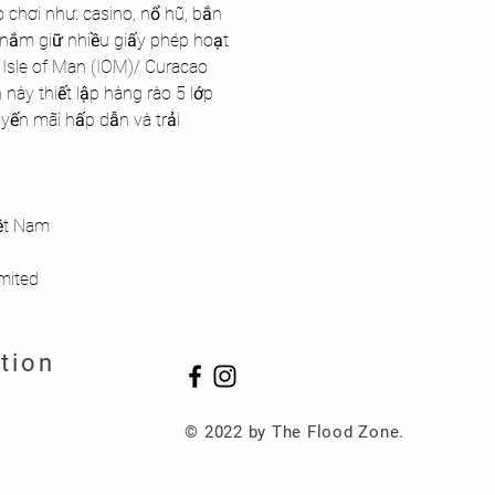
 chơi như: casino, nổ hũ, bắn 
ệu nắm giữ nhiều giấy phép hoạt 
Isle of Man (IOM)/ Curacao 
ày thiết lập hàng rào 5 lớp 
yến mãi hấp dẫn và trải 
iệt Nam
mited
tion
© 2022 by The Flood Zone.