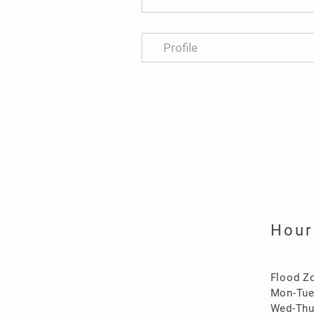
Profile
Hour
Flood Z
Mon-Tu
Wed-Thu