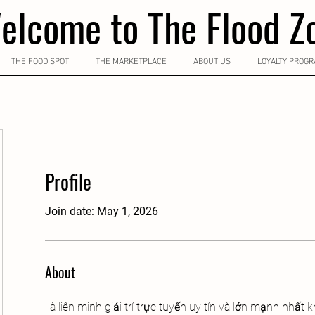
elcome to The Flood Z
THE FOOD SPOT
THE MARKETPLACE
ABOUT US
LOYALTY PROG
Profile
Join date: May 1, 2026
About
 là liên minh giải trí trực tuyến uy tín và lớn mạnh nhất