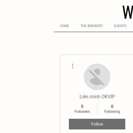
W
HOME
THE BREWERY
EVENTS
More actions
Liên minh OKVIP
0
0
Followers
Following
Follow