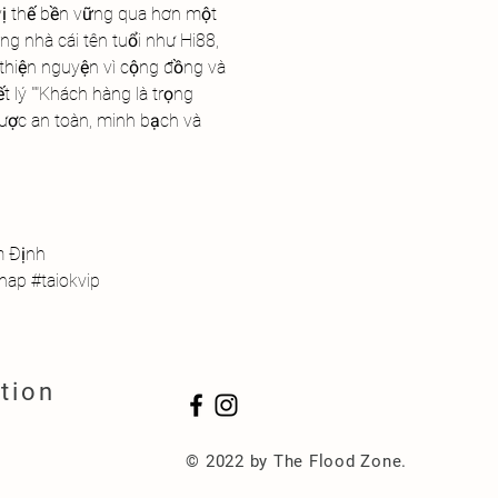
ị thế bền vững qua hơn một 
g nhà cái tên tuổi như Hi88, 
thiện nguyện vì cộng đồng và 
ết lý ""Khách hàng là trọng 
cược an toàn, minh bạch và 
m Định
ap #taiokvip
tion
© 2022 by The Flood Zone.