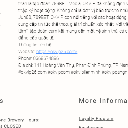
thân là tập đoàn 789BET Media, OKVIP đã khẳng định v
thập kỷ hoạt động. Không chỉ là đơn vị bảo trợ cho nhữn
Jun88, 789BET, OKVIP còn nổi tiếng với các hoạt động 
cung cấp tin tức thể thao, giải trí chuẩn xác nhất. Với tri
tâm"", tập đoàn cam kết mang đến một hệ sinh thái cá 
đẳng cấp quốc tế.
Thông tin liên hệ:
Website: 
https://okvip26.com/
Phone: 0368674886
Địa chỉ: 141 Hoàng Văn Thụ, Phan Đình Phùng, TP. Na
#okvip26 com #okvipcom #okviplienminh #okvipdangnh
s
More Informa
Loyalty Program
one Brewery Hours:
es CLOSED
Employment