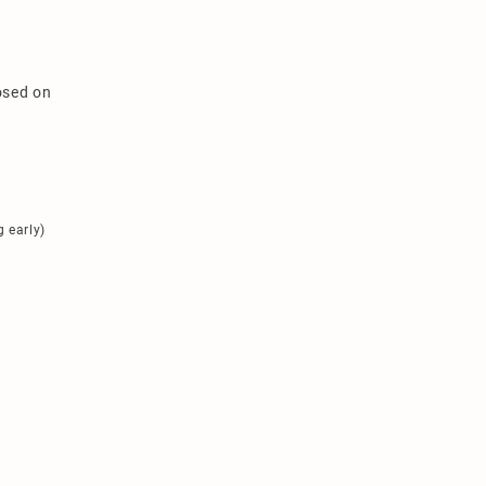
osed on
g early)