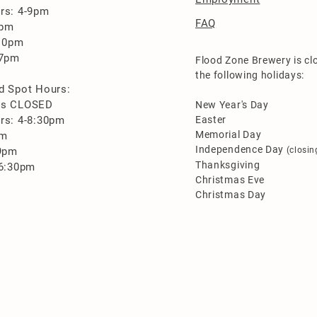
rs: 4-9pm
FAQ
0pm
-10pm
-7pm
Flood Zone Brewery is cl
the following holidays:
d Spot Hours:
es CLOSED
New Year's Day
rs: 4-8:30pm
Easter
Memorial Day
pm
Independence Day
-9pm
(closin
Thanksgiving
-6:30pm
Christmas Eve
Christmas Day