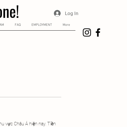
one!
Log In
RAM
FAQ
EMPLOYMENT
More
 khu vực Châu Á hiện nay. Tiền 