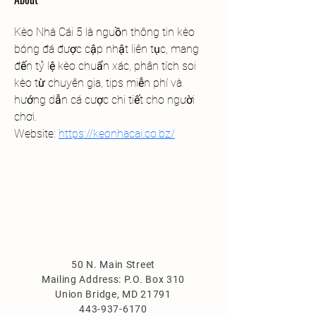
Kèo Nhà Cái 5 là nguồn thông tin kèo 
bóng đá được cập nhật liên tục, mang 
đến tỷ lệ kèo chuẩn xác, phân tích soi 
kèo từ chuyên gia, tips miễn phí và 
hướng dẫn cá cược chi tiết cho người 
chơi.
Website: 
https://keonhacai.co.bz/
50 N. Main Street
Mailing Address: P.O. Box 310
Union Bridge, MD 21791
443-937-6170