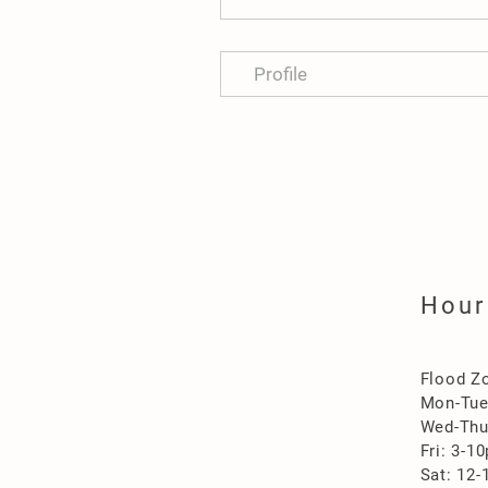
Profile
Hour
Flood Z
Mon-Tu
Wed-Thu
Fri: 3-1
Sat: 12