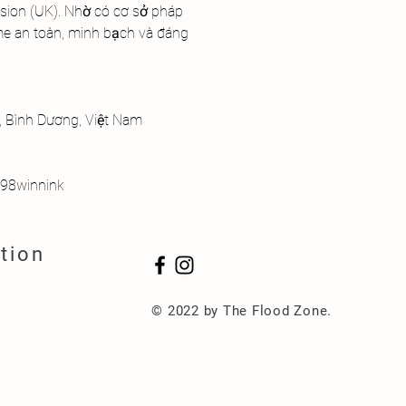
ion (UK). Nhờ có cơ sở pháp 
e an toàn, minh bạch và đáng 
, Bình Dương, Việt Nam
#98winnink
tion
© 2022 by The Flood Zone.