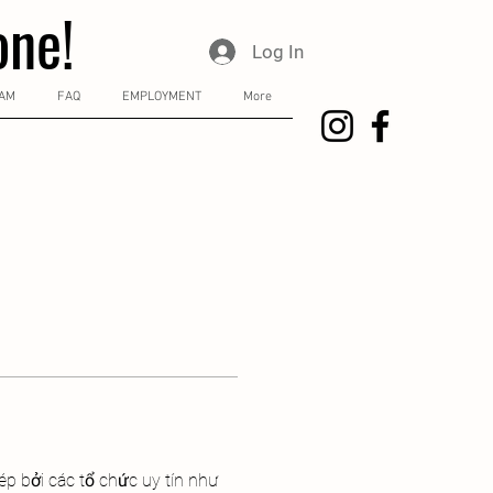
one!
Log In
RAM
FAQ
EMPLOYMENT
More
 bởi các tổ chức uy tín như 