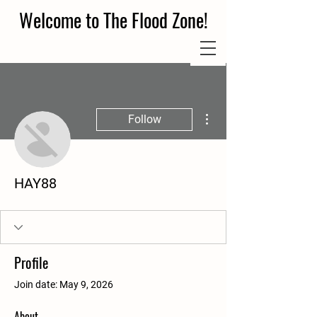
Welcome to The Flood Zone!
More actions
Follow
HAY88
Profile
Join date: May 9, 2026
About