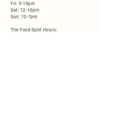
Fri: 3-10pm
Sat: 12-10pm
Sun: 12-7pm
The Food Spot Hours:
Mon-Tues CLOSED
Wed-Thurs: 4-8:30pm
Fri: 3-9pm
Sat: 12-9pm
Sun: 12-6:30pm
More Information
Loyalty Program
Employment