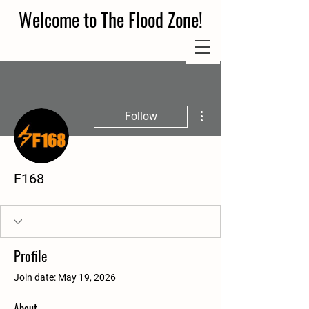
Welcome to The Flood Zone!
More actions
Follow
F168
Profile
Join date: May 19, 2026
About