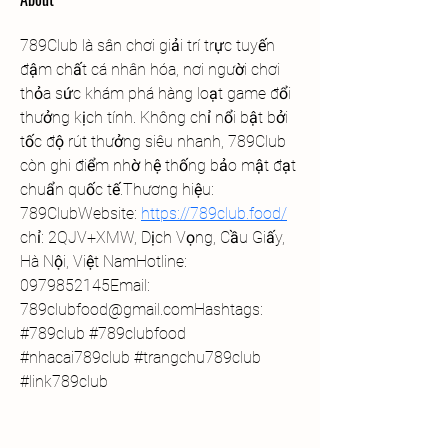
789Club là sân chơi giải trí trực tuyến 
đậm chất cá nhân hóa, nơi người chơi 
thỏa sức khám phá hàng loạt game đổi 
thưởng kịch tính. Không chỉ nổi bật bởi 
tốc độ rút thưởng siêu nhanh, 789Club 
còn ghi điểm nhờ hệ thống bảo mật đạt 
chuẩn quốc tế.Thương hiệu: 
789ClubWebsite: 
https://789club.food/
chỉ: 2QJV+XMW, Dịch Vọng, Cầu Giấy, 
Hà Nội, Việt NamHotline: 
0979852145Email: 
789clubfood@gmail.comHashtags: 
#789club #789clubfood 
#nhacai789club #trangchu789club 
#link789club