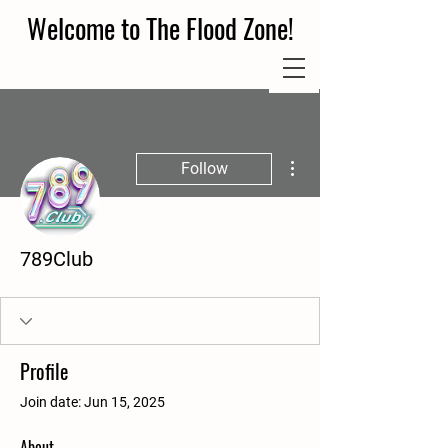
Welcome to The Flood Zone!
More actions
Follow
789Club
Profile
Join date: Jun 15, 2025
About