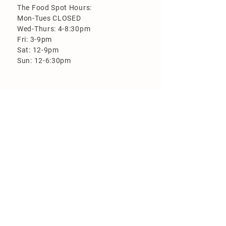
The Food Spot Hours:
Mon-Tues CLOSED
Wed-Thurs: 4-8:30pm
Fri: 3-9pm
Sat: 12-9pm
Sun: 12-6:30pm
More Information
Loyalty Program
Employment
FAQ
Flood Zone Brewery is closed on the
following holidays: